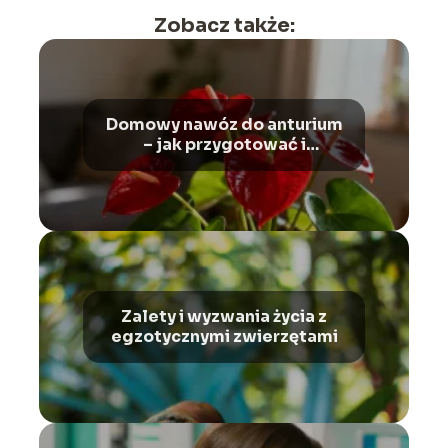
Zobacz także:
Domowy nawóz do anturium
– jak przygotować i
stosować?
Zalety i wyzwania życia z
egzotycznymi zwierzętami