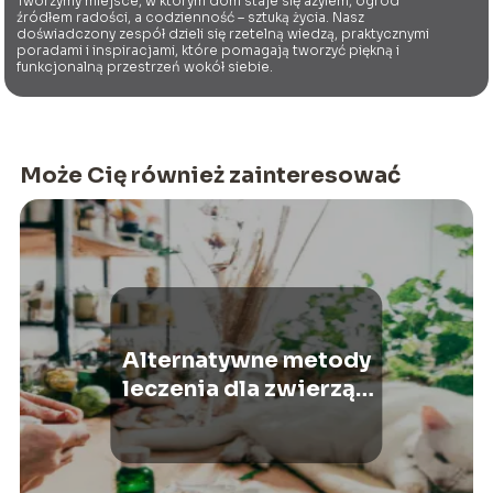
Tworzymy miejsce, w którym dom staje się azylem, ogród
źródłem radości, a codzienność – sztuką życia. Nasz
doświadczony zespół dzieli się rzetelną wiedzą, praktycznymi
poradami i inspiracjami, które pomagają tworzyć piękną i
funkcjonalną przestrzeń wokół siebie.
Może Cię również zainteresować
Alternatywne metody
leczenia dla zwierząt:
Akupunktura,
homeopatia,
ziołolecznictwo