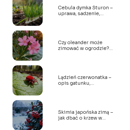
Cebula dymka Sturon –
uprawa, sadzenie,
pielęgnacja
Czy oleander może
zimować w ogrodzie?
Poradnik pielęgnacji
Lądzień czerwonatka –
opis gatunku,
występowanie,
ugryzienia
Skimia japońska zimą –
jak dbać o krzew w
ogrodzie?