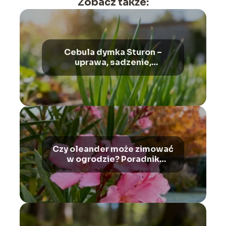
Zobacz także:
Cebula dymka Sturon –
uprawa, sadzenie,
pielęgnacja
Czy oleander może zimować
w ogrodzie? Poradnik
pielęgnacji